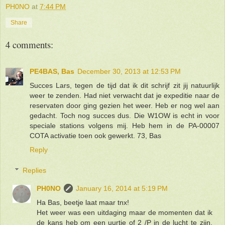
PH0NO
at
7:44 PM
Share
4 comments:
PE4BAS, Bas
December 30, 2013 at 12:53 PM
Succes Lars, tegen de tijd dat ik dit schrijf zit jij natuurlijk
weer te zenden. Had niet verwacht dat je expeditie naar de
reservaten door ging gezien het weer. Heb er nog wel aan
gedacht. Toch nog succes dus. Die W1OW is echt in voor
speciale stations volgens mij. Heb hem in de PA-00007
COTA activatie toen ook gewerkt. 73, Bas
Reply
Replies
PH0NO
January 16, 2014 at 5:19 PM
Ha Bas, beetje laat maar tnx!
Het weer was een uitdaging maar de momenten dat ik
de kans heb om een uurtje of 2 /P in de lucht te zijn,