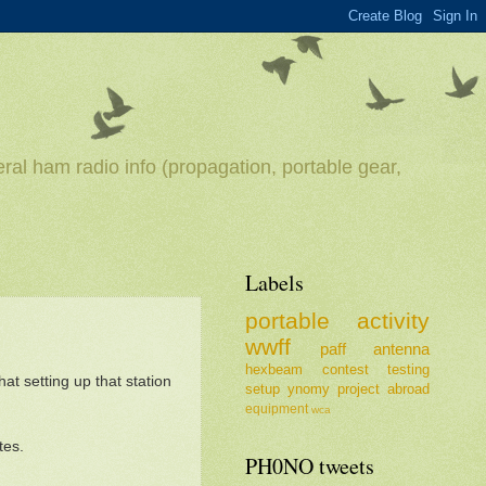
ral ham radio info (propagation, portable gear,
Labels
portable
activity
wwff
paff
antenna
hexbeam
contest
testing
t setting up that station
setup
ynomy
project
abroad
equipment
wca
tes.
PH0NO tweets