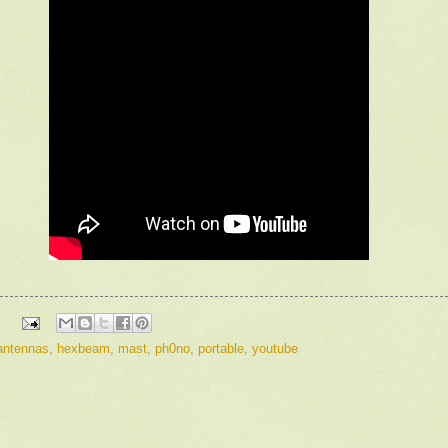
 antennas
,
hexbeam
,
mast
,
ph0no
,
portable
,
youtube