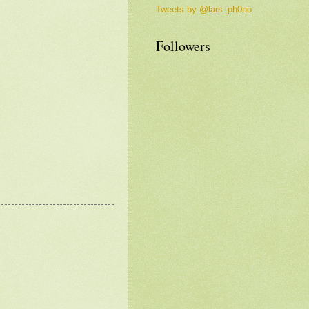
Tweets by @lars_ph0no
Followers