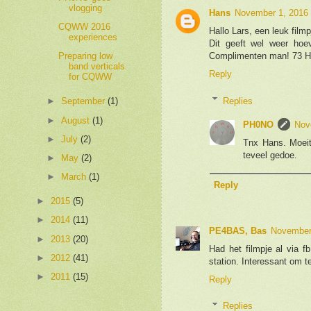
vlogging
Hans
November 1, 2016 
CQWW 2016
Hallo Lars, een leuk filmp
experiences
Dit geeft wel weer hoe
Complimenten man! 73 
Preparing low
band verticals
Reply
for CQWW
Replies
►
September
(1)
►
August
(1)
PH0NO
Nov
►
July
(2)
Tnx Hans. Moeite
teveel gedoe.
►
May
(2)
►
March
(1)
Reply
►
2015
(5)
►
2014
(11)
PE4BAS, Bas
November 
►
2013
(20)
Had het filmpje al via 
►
2012
(41)
station. Interessant om t
►
2011
(15)
Reply
Replies