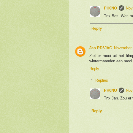
PH0NO
Nov
Tnx Bas. Was mn 
Reply
Jan PD3JAG
November 
Ziet er mooi uit het fi
wintermaanden een mooi 
Reply
Replies
PH0NO
Nov
Tnx Jan. Zou er 
Reply