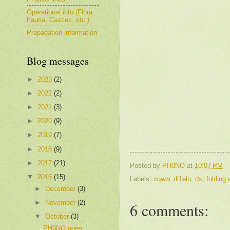
Operational info (Flora
Fauna, Castles, etc.)
Propagation information
Blog messages
►
2023
(2)
►
2022
(2)
►
2021
(3)
►
2020
(9)
►
2019
(7)
►
2018
(9)
►
2017
(21)
Posted by
PH0NO
at
10:07 PM
▼
2016
(15)
Labels:
cqww
,
dl1elu
,
dx
,
folding
►
December
(3)
►
November
(2)
6 comments:
▼
October
(3)
PH0NO goes