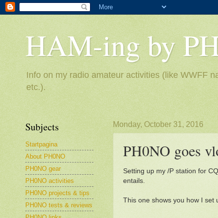
HAM-ing by P
Info on my radio amateur activities (like WWFF na
etc.).
Subjects
Monday, October 31, 2016
Startpagina
PH0NO goes vl
About PH0NO
PH0NO gear
Setting up my /P station for 
PH0NO activities
entails.
PH0NO projects & tips
This one shows you how I set 
PH0NO tests & reviews
PH0NO links